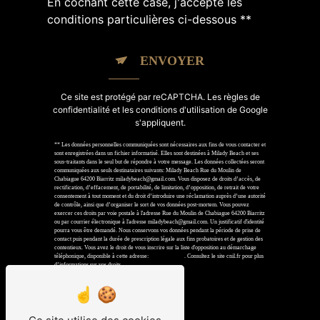
En cochant cette case, j'accepte les
conditions particulières ci-dessous **
ENVOYER
Ce site est protégé par reCAPTCHA. Les
règles de
confidentialité
et les
conditions d'utilisation
de Google
s'appliquent.
** Les données personnelles communiquées sont nécessaires aux fins de vous contacter et
sont enregistrées dans un fichier informatisé. Elles sont destinées à Milady Beach et ses
sous-traitants dans le seul but de répondre à votre message. Les données collectées seront
communiquées aux seuls destinataires suivants: Milady Beach Rue du Moulin de
Chabiague 64200 Biarritz miladybeach@gmail.com. Vous disposez de droits d’accès, de
rectification, d’effacement, de portabilité, de limitation, d’opposition, de retrait de votre
consentement à tout moment et du droit d’introduire une réclamation auprès d’une autorité
de contrôle, ainsi que d’organiser le sort de vos données post-mortem. Vous pouvez
exercer ces droits par voie postale à l'adresse Rue du Moulin de Chabiague 64200 Biarritz
ou par courrier électronique à l'adresse miladybeach@gmail.com. Un justificatif d'identité
pourra vous être demandé. Nous conservons vos données pendant la période de prise de
contact puis pendant la durée de prescription légale aux fins probatoires et de gestion des
contentieux. Vous avez le droit de vous inscrire sur la liste d'opposition au démarchage
téléphonique, disponible à cette adresse:
Bloctel.gouv.fr
. Consultez le site cnil.fr pour plus
d’informations sur vos droits.