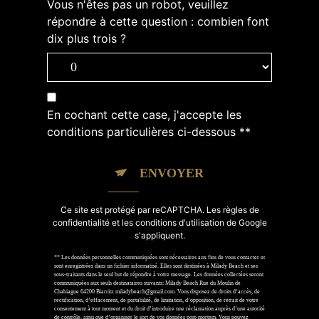
Vous n'êtes pas un robot, veuillez
répondre à cette question : combien font
dix plus trois ?
En cochant cette case, j'accepte les
conditions particulières ci-dessous **
ENVOYER
Ce site est protégé par reCAPTCHA. Les
règles de
confidentialité
et les
conditions d'utilisation
de Google
s'appliquent.
** Les données personnelles communiquées sont nécessaires aux fins de vous contacter et
sont enregistrées dans un fichier informatisé. Elles sont destinées à Milady Beach et ses
sous-traitants dans le seul but de répondre à votre message. Les données collectées seront
communiquées aux seuls destinataires suivants: Milady Beach Rue du Moulin de
Chabiague 64200 Biarritz miladybeach@gmail.com. Vous disposez de droits d’accès, de
rectification, d’effacement, de portabilité, de limitation, d’opposition, de retrait de votre
consentement à tout moment et du droit d’introduire une réclamation auprès d’une autorité
de contrôle, ainsi que d’organiser le sort de vos données post-mortem. Vous pouvez