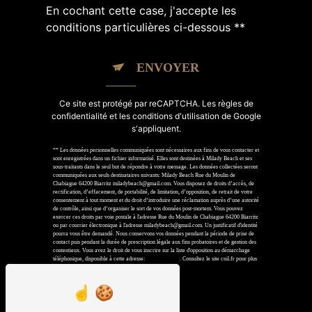
En cochant cette case, j'accepte les
conditions particulières ci-dessous **
ENVOYER
Ce site est protégé par reCAPTCHA. Les
règles de
confidentialité
et les
conditions d'utilisation
de Google
s'appliquent.
** Les données personnelles communiquées sont nécessaires aux fins de vous contacter et
sont enregistrées dans un fichier informatisé. Elles sont destinées à Milady Beach et ses
sous-traitants dans le seul but de répondre à votre message. Les données collectées seront
communiquées aux seuls destinataires suivants: Milady Beach Rue du Moulin de
Chabiague 64200 Biarritz miladybeach@gmail.com. Vous disposez de droits d’accès, de
rectification, d’effacement, de portabilité, de limitation, d’opposition, de retrait de votre
consentement à tout moment et du droit d’introduire une réclamation auprès d’une autorité
de contrôle, ainsi que d’organiser le sort de vos données post-mortem. Vous pouvez
exercer ces droits par voie postale à l'adresse Rue du Moulin de Chabiague 64200 Biarritz
ou par courrier électronique à l'adresse miladybeach@gmail.com. Un justificatif d'identité
pourra vous être demandé. Nous conservons vos données pendant la période de prise de
contact puis pendant la durée de prescription légale aux fins probatoires et de gestion des
contentieux. Vous avez le droit de vous inscrire sur la liste d'opposition au démarchage
téléphonique, disponible à cette adresse:
Bloctel.gouv.fr
. Consultez le site cnil.fr pour plus
d’informations sur vos droits.