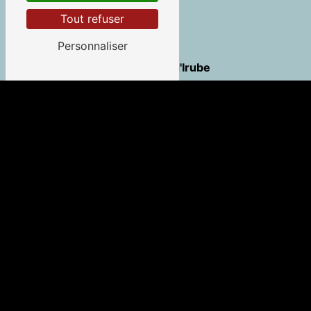
Tout refuser
Personnaliser
Saint-Pierre-d'Irube
Guéthary
Saint-Jean-de-Luz