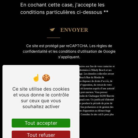
En cochant cette case, j'accepte les
conditions particulières ci-dessous **
ENVOYER
Ce site est protégé par reCAPTCHA. Les
règles de
confidentialité
et les
conditions d'utilisation
de Google
s'appliquent.
** Les données personnelles communiquées sont nécessaires aux fins de vous contacter et
sont enregistrées dans un fichier informatisé. Elles sont destinées à Milady Beach et ses
sous-traitants dans le seul but de répondre à votre message. Les données collectées seront
communiquées aux seuls destinataires suivants: Milady Beach Rue du Moulin de
Chabiague 64200 Biarritz miladybeach@gmail.com. Vous disposez de droits d’accès, de
rectification, d’effacement, de portabilité, de limitation, d’opposition, de retrait de votre
Ce site utilise des cookies
consentement à tout moment et du droit d’introduire une réclamation auprès d’une autorité
de contrôle, ainsi que d’organiser le sort de vos données post-mortem. Vous pouvez
et vous donne le contrôle
exercer ces droits par voie postale à l'adresse Rue du Moulin de Chabiague 64200 Biarritz
sur ceux que vous
ou par courrier électronique à l'adresse miladybeach@gmail.com. Un justificatif d'identité
pourra vous être demandé. Nous conservons vos données pendant la période de prise de
souhaitez activer
contact puis pendant la durée de prescription légale aux fins probatoires et de gestion des
contentieux. Vous avez le droit de vous inscrire sur la liste d'opposition au démarchage
téléphonique, disponible à cette adresse:
Bloctel.gouv.fr
. Consultez le site cnil.fr pour plus
d’informations sur vos droits.
Tout accepter
Tout refuser