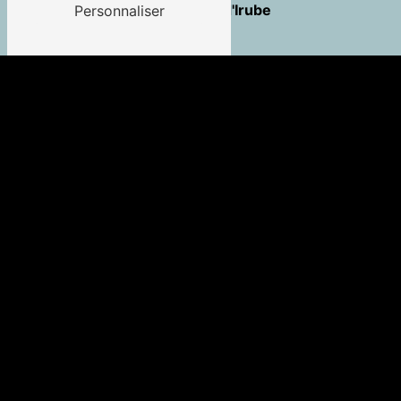
Saint-Pierre-d'Irube
Personnaliser
Guéthary
Saint-Jean-de-Luz