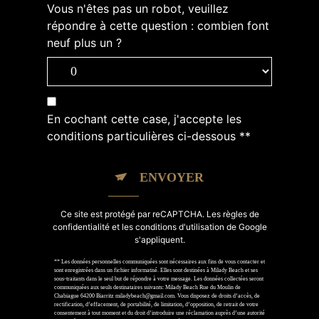
Vous n'êtes pas un robot, veuillez
répondre à cette question : combien font
neuf plus un ?
En cochant cette case, j'accepte les
conditions particulières ci-dessous **
ENVOYER
Ce site est protégé par reCAPTCHA. Les
règles de
confidentialité
et les
conditions d'utilisation
de Google
s'appliquent.
** Les données personnelles communiquées sont nécessaires aux fins de vous contacter et
sont enregistrées dans un fichier informatisé. Elles sont destinées à Milady Beach et ses
sous-traitants dans le seul but de répondre à votre message. Les données collectées seront
communiquées aux seuls destinataires suivants: Milady Beach Rue du Moulin de
Chabiague 64200 Biarritz miladybeach@gmail.com. Vous disposez de droits d’accès, de
rectification, d’effacement, de portabilité, de limitation, d’opposition, de retrait de votre
consentement à tout moment et du droit d’introduire une réclamation auprès d’une autorité