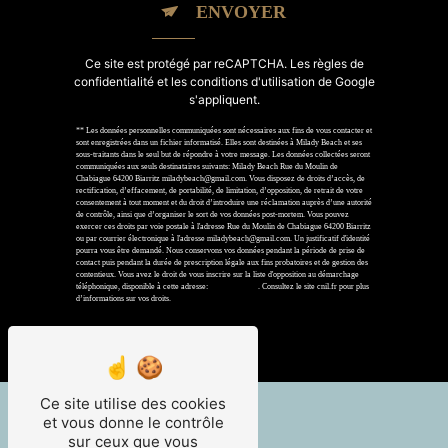
ENVOYER
Ce site est protégé par reCAPTCHA. Les
règles de
confidentialité
et les
conditions d'utilisation
de Google
s'appliquent.
** Les données personnelles communiquées sont nécessaires aux fins de vous contacter et
sont enregistrées dans un fichier informatisé. Elles sont destinées à Milady Beach et ses
sous-traitants dans le seul but de répondre à votre message. Les données collectées seront
communiquées aux seuls destinataires suivants: Milady Beach Rue du Moulin de
Chabiague 64200 Biarritz miladybeach@gmail.com. Vous disposez de droits d’accès, de
rectification, d’effacement, de portabilité, de limitation, d’opposition, de retrait de votre
consentement à tout moment et du droit d’introduire une réclamation auprès d’une autorité
de contrôle, ainsi que d’organiser le sort de vos données post-mortem. Vous pouvez
exercer ces droits par voie postale à l'adresse Rue du Moulin de Chabiague 64200 Biarritz
ou par courrier électronique à l'adresse miladybeach@gmail.com. Un justificatif d'identité
pourra vous être demandé. Nous conservons vos données pendant la période de prise de
contact puis pendant la durée de prescription légale aux fins probatoires et de gestion des
contentieux. Vous avez le droit de vous inscrire sur la liste d'opposition au démarchage
téléphonique, disponible à cette adresse:
Bloctel.gouv.fr
. Consultez le site cnil.fr pour plus
d’informations sur vos droits.
Ce site utilise des cookies
et vous donne le contrôle
sur ceux que vous