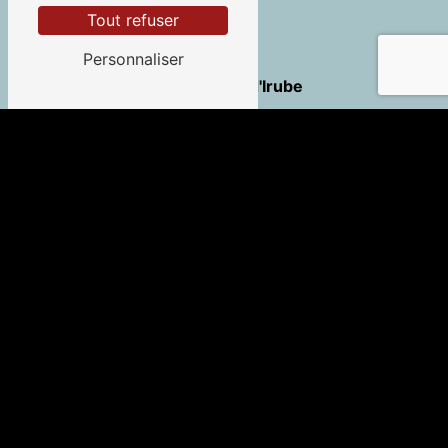
Tout refuser
Personnaliser
Saint-Pierre-d'Irube
Guéthary
Saint-Jean-de-Luz